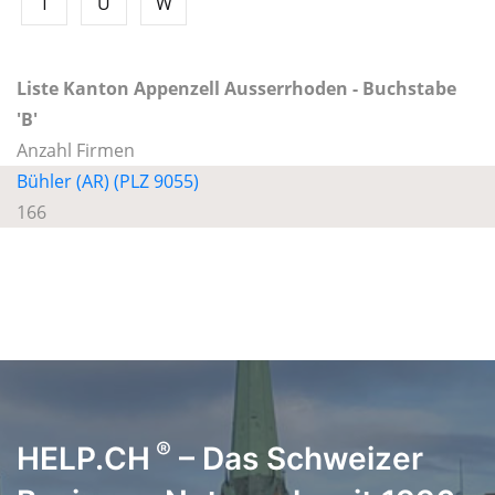
T
U
W
Liste Kanton Appenzell Ausserrhoden - Buchstabe
'B'
Anzahl Firmen
Bühler (AR) (PLZ 9055)
166
®
HELP.CH
– Das Schweizer