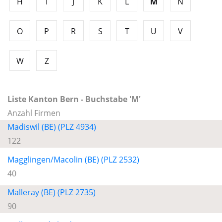
H
I
J
K
L
M
N
O
P
R
S
T
U
V
W
Z
Liste Kanton Bern - Buchstabe 'M'
Anzahl Firmen
Madiswil (BE) (PLZ 4934)
122
Magglingen/Macolin (BE) (PLZ 2532)
40
Malleray (BE) (PLZ 2735)
90