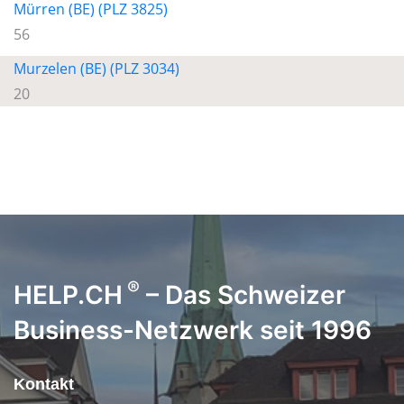
Mürren (BE) (PLZ 3825)
56
Murzelen (BE) (PLZ 3034)
20
®
HELP.CH
– Das Schweizer
Business-Netzwerk seit 1996
Kontakt