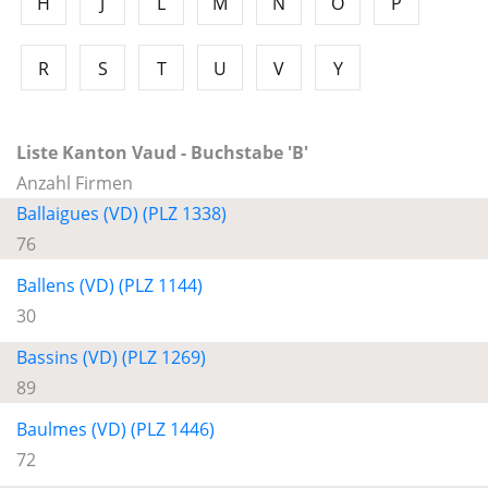
H
J
L
M
N
O
P
R
S
T
U
V
Y
Liste Kanton Vaud - Buchstabe 'B'
Anzahl Firmen
Ballaigues (VD) (PLZ 1338)
76
Ballens (VD) (PLZ 1144)
30
Bassins (VD) (PLZ 1269)
89
Baulmes (VD) (PLZ 1446)
72