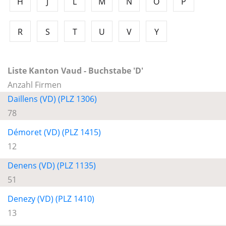
H
J
L
M
N
O
P
R
S
T
U
V
Y
Liste Kanton Vaud - Buchstabe 'D'
Anzahl Firmen
Daillens (VD) (PLZ 1306)
78
Démoret (VD) (PLZ 1415)
12
Denens (VD) (PLZ 1135)
51
Denezy (VD) (PLZ 1410)
13