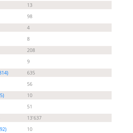
13
98
4
8
208
9
814)
635
56
5)
10
51
)
13'637
92)
10