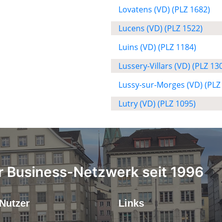
Lovatens (VD) (PLZ 1682)
Lucens (VD) (PLZ 1522)
Luins (VD) (PLZ 1184)
Lussery-Villars (VD) (PLZ 13
Lussy-sur-Morges (VD) (PLZ
Lutry (VD) (PLZ 1095)
 Business-Netzwerk seit 1996
Nutzer
Links