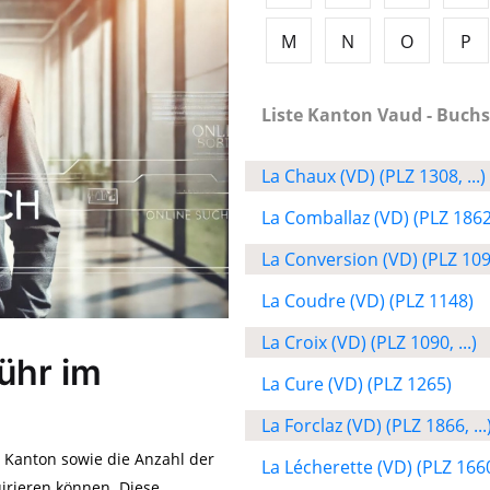
M
N
O
P
Liste Kanton Vaud - Buchs
La Chaux (VD) (PLZ 1308, ...)
La Comballaz (VD) (PLZ 1862
La Conversion (VD) (PLZ 109
La Coudre (VD) (PLZ 1148)
La Croix (VD) (PLZ 1090, ...)
ühr im
La Cure (VD) (PLZ 1265)
La Forclaz (VD) (PLZ 1866, ...
m Kanton sowie die Anzahl der
La Lécherette (VD) (PLZ 166
irieren können. Diese