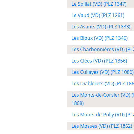
Le Solliat (VD) (PLZ 1347)
Le Vaud (VD) (PLZ 1261)
Les Avants (VD) (PLZ 1833)
Les Bioux (VD) (PLZ 1346)
Les Charbonnières (VD) (PL
Les Clées (VD) (PLZ 1356)
Les Cullayes (VD) (PLZ 1080)
Les Diablerets (VD) (PLZ 18
Les Monts-de-Corsier (VD) 
1808)
Les Monts-de-Pully (VD) (PL
Les Mosses (VD) (PLZ 1862)