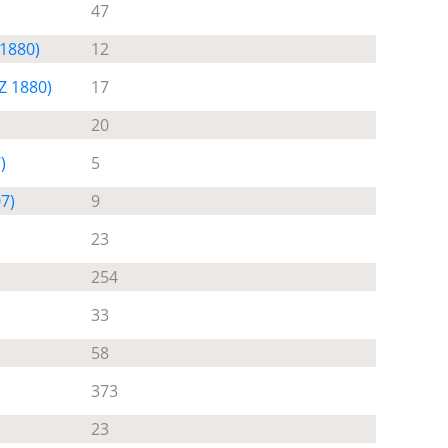
47
 1880)
12
Z 1880)
17
20
)
5
07)
9
23
254
33
58
373
23