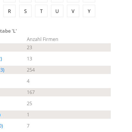
R
S
T
U
V
Y
tabe 'L'
Anzahl Firmen
23
)
13
3)
254
4
167
25
)
1
0)
7