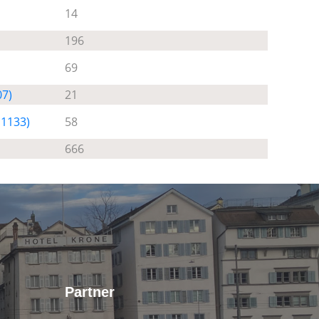
14
196
69
07)
21
 1133)
58
666
Partner