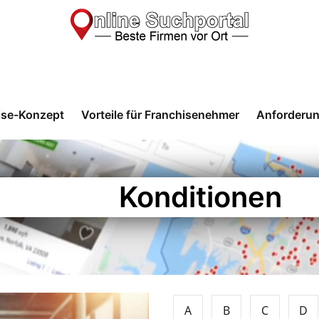
ise-Konzept
Vorteile für Franchisenehmer
Anforderu
Konditionen
A
B
C
D