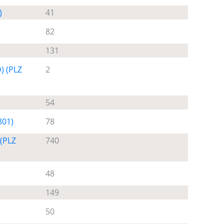
)
41
82
131
) (PLZ
2
54
801)
78
(PLZ
740
48
149
50