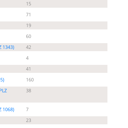
15
71
19
60
Z 1343)
42
4
41
65)
160
(PLZ
38
Z 1068)
7
23