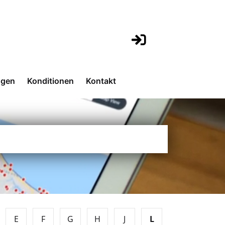
ngen
Konditionen
Kontakt
E
F
G
H
J
L