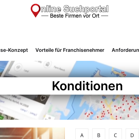
ise-Konzept
Vorteile für Franchisenehmer
Anforderu
Konditionen
A
B
C
D