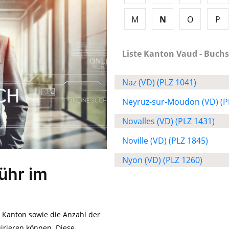
M
N
O
P
Liste Kanton Vaud - Buchs
Naz (VD) (PLZ 1041)
Neyruz-sur-Moudon (VD) (P
Novalles (VD) (PLZ 1431)
Noville (VD) (PLZ 1845)
Nyon (VD) (PLZ 1260)
ühr im
m Kanton sowie die Anzahl der
irieren können. Diese