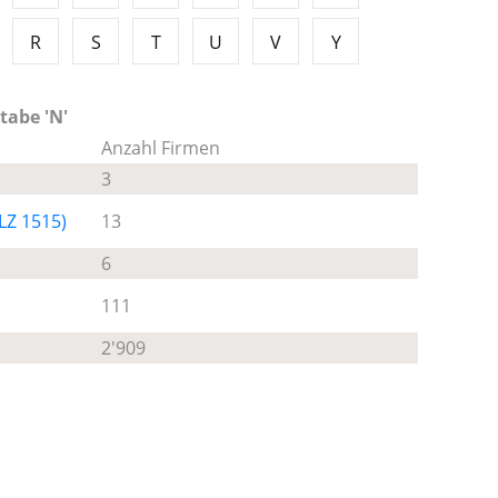
R
S
T
U
V
Y
tabe 'N'
Anzahl Firmen
3
LZ 1515)
13
6
111
2'909