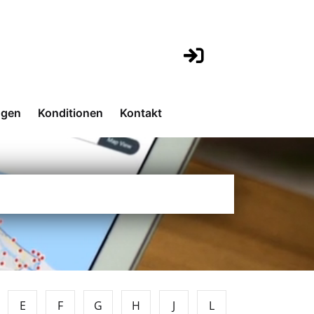
ngen
Konditionen
Kontakt
E
F
G
H
J
L