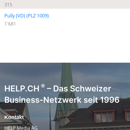
315
Pully (VD) (PLZ 1009)
1'681
®
HELP.CH
– Das Schweizer
Business-Netzwerk seit 1996
Kontakt
HELP Media AG