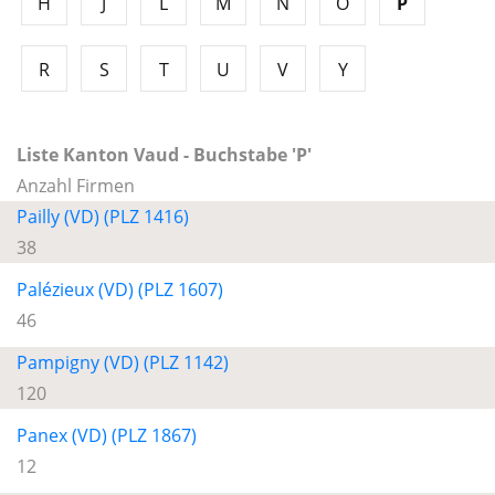
H
J
L
M
N
O
P
R
S
T
U
V
Y
Liste Kanton Vaud - Buchstabe 'P'
Anzahl Firmen
Pailly (VD) (PLZ 1416)
38
Palézieux (VD) (PLZ 1607)
46
Pampigny (VD) (PLZ 1142)
120
Panex (VD) (PLZ 1867)
12