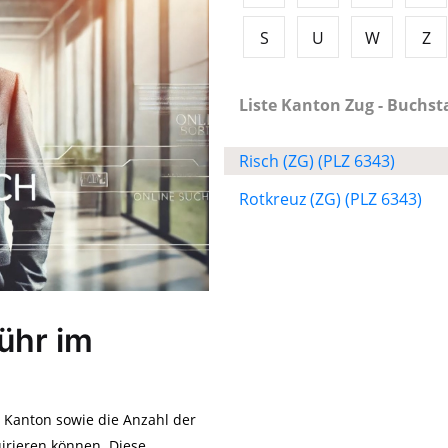
S
U
W
Z
Liste Kanton Zug - Buchsta
Risch (ZG) (PLZ 6343)
Rotkreuz (ZG) (PLZ 6343)
ühr im
m Kanton sowie die Anzahl der
irieren können. Diese