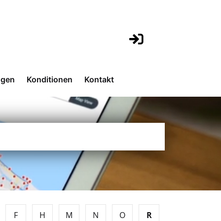
ngen
Konditionen
Kontakt
F
H
M
N
O
R