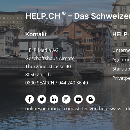
®
HELP.CH
– Das Schweizer
Kontakt
HELP-
HELP Media AG
Untern
Geschäftshaus Airgate
Agentur
Thurgauerstrasse 40
Start-u
8050 Zürich
Privatp
0800 SEARCH / 044 240 36 40
onlinesuchportal.com ist Teil von
help.swiss
– d