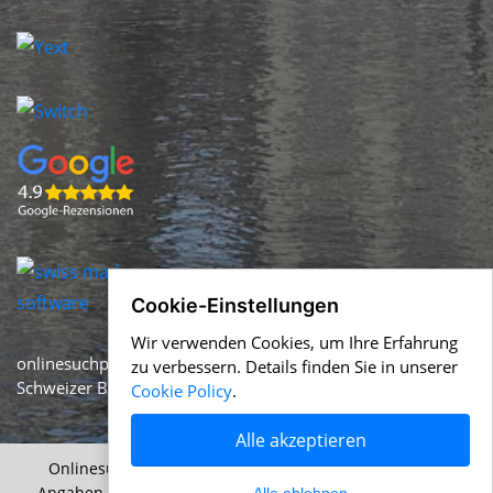
Cookie-Einstellungen
Wir verwenden Cookies, um Ihre Erfahrung
onlinesuchportal.com ist Teil von
help.swiss
– dem
zu verbessern. Details finden Sie in unserer
Schweizer Business-Netzwerk seit 1996.
Cookie Policy
.
Alle akzeptieren
Onlinesuchportal.com &
Help.ch
© 1996-2026 Alle
Angaben ohne Gewähr |
AGB
|
Nutzungsbedingungen
|