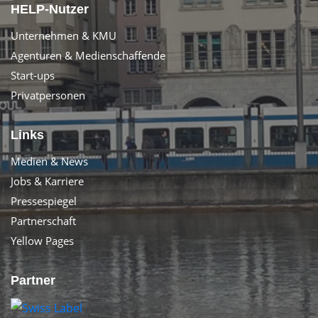
HELP-Nutzer
Unternehmen & KMU
Agenturen & Medienschaffende
Start-ups
Privatpersonen
Links
Medien & News
Jobs & Karriere
Pressespiegel
Partnerschaft
Yellow Pages
Partner