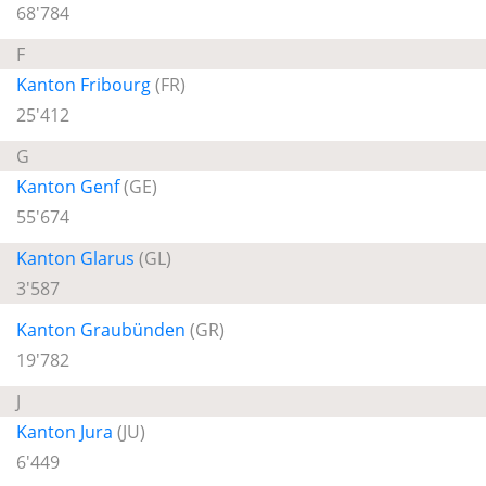
68'784
F
Kanton Fribourg
(FR)
25'412
G
Kanton Genf
(GE)
55'674
Kanton Glarus
(GL)
3'587
Kanton Graubünden
(GR)
19'782
J
Kanton Jura
(JU)
6'449