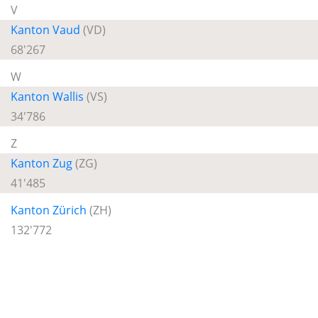
V
Kanton Vaud
(VD)
68'267
W
Kanton Wallis
(VS)
34'786
Z
Kanton Zug
(ZG)
41'485
Kanton Zürich
(ZH)
132'772