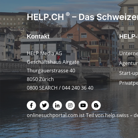
®
HELP.CH
– Das Schweizer
Kontakt
HELP-
HELP Media AG
Untern
Geschäftshaus Airgate
Agentur
Thurgauerstrasse 40
Start-u
8050 Zürich
Privatp
0800 SEARCH / 044 240 36 40
onlinesuchportal.com ist Teil von
help.swiss
– d