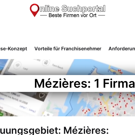
ise-Konzept
Vorteile für Franchisenehmer
Anforderu
Mézières: 1 Firm
euungsgebiet: Mézières: