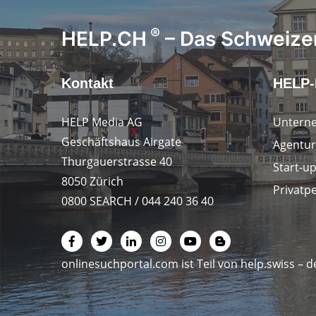
®
HELP.CH
– Das Schweizer
Kontakt
HELP-
HELP Media AG
Untern
Geschäftshaus Airgate
Agentur
Thurgauerstrasse 40
Start-u
8050 Zürich
Privatp
0800 SEARCH / 044 240 36 40
onlinesuchportal.com ist Teil von
help.swiss
– d