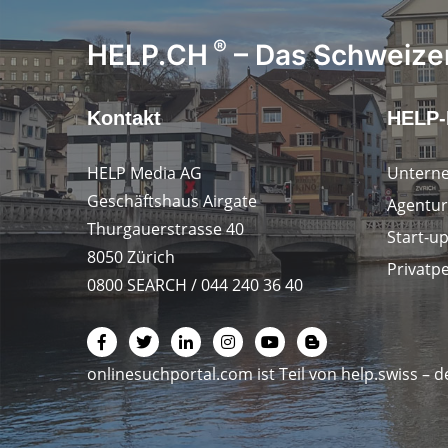
®
HELP.CH
– Das Schweizer
Kontakt
HELP-
HELP Media AG
Untern
Geschäftshaus Airgate
Agentur
Thurgauerstrasse 40
Start-u
8050 Zürich
Privatp
0800 SEARCH / 044 240 36 40
onlinesuchportal.com ist Teil von
help.swiss
– d