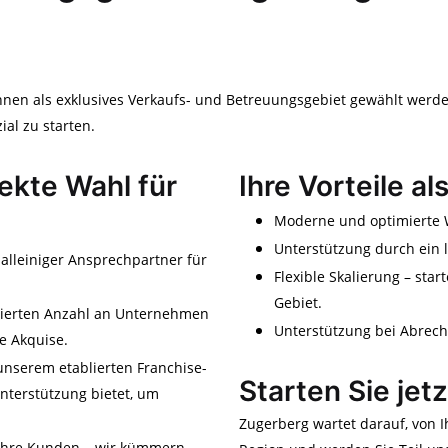
hnen als exklusives Verkaufs- und Betreuungsgebiet gewählt werde
al zu starten.
ekte Wahl für
Ihre Vorteile a
Moderne und optimierte W
Unterstützung durch ein 
 alleiniger Ansprechpartner für
Flexible Skalierung – star
Gebiet.
finierten Anzahl an Unternehmen
Unterstützung bei Abrec
e Akquise.
unserem etablierten Franchise-
Starten Sie jet
nterstützung bietet, um
Zugerberg wartet darauf, von I
f Ihre Kunden – wir kümmern